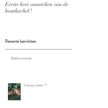
Eerste keer aansteken van de
Nieuwe toegang
houtkachel !
Sinterklaas !
Recente berichten
Bakkersoventje
Vistrap is klaar !!!