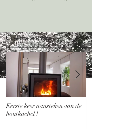
Uitgelichte berichten
Eerste keer aansteken van de
Nieuwe toegang
houtkachel !
Sinterklaas !