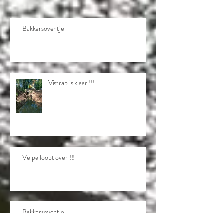
Recente berichten
Bakkersoventje
Vistrap is klaar !!!
Velpe loopt over !!!